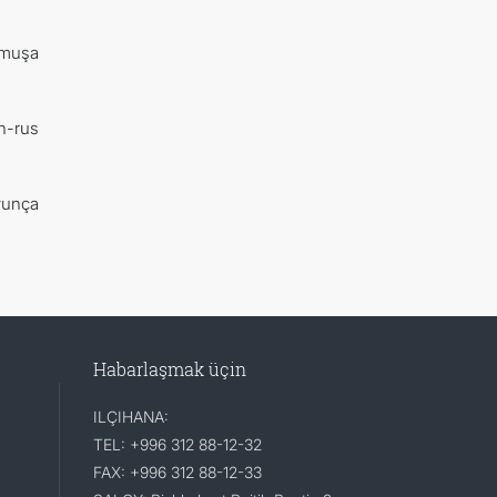
rmuşa
n-rus
ýunça
Habarlaşmak üçin
ILÇIHANA:
TEL: +996 312 88-12-32
FAX: +996 312 88-12-33