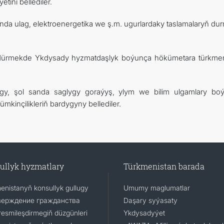
ini bellediler.
nda ulag, elektroenergetika we ş.m. ugurlardaky taslamalaryň du
ösdürmekde Ykdysady hyzmatdaşlyk boýunça hökümetara türkme
gy, şol sanda saglygy goraýyş, ylym we bilim ulgamlary bo
mkinçilikleriň bardygyny bellediler.
ullyk hyzmatlary
Türkmenistan barada
enistanyň konsullyk gullugy
Umumy maglumatlar
верждение гражданства
Daşary syýasaty
resmileşdirmegiň düzgünleri
Ykdysadyýet