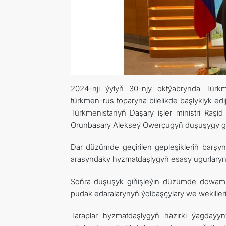
2024-nji ýylyň 30-njy oktýabrynda Tür
türkmen-rus toparyna bilelikde başlyklyk edi
Türkmenistanyň Daşary işler ministri Ra
Orunbasary Alekseý Owerçugyň duşuşygy geç
Dar düzümde geçirilen gepleşikleriň barşyn
arasyndaky hyzmatdaşlygyň esasy ugurlaryny 
Soňra duşuşyk giňişleýin düzümde dowam et
pudak edaralarynyň ýolbaşçylary we wekilleri
Taraplar hyzmatdaşlygyň häzirki ýagdaýyn