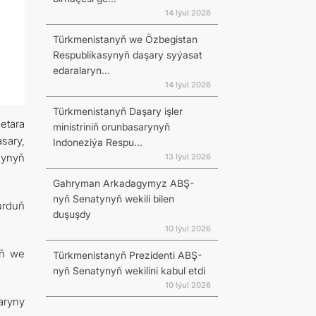
14 Iýul 2026
Türkmenistanyň we Özbegistan
Respublikasynyň daşary syýasat
edaralaryn...
14 Iýul 2026
Türkmenistanyň Daşary işler
etara
ministriniň orunbasarynyň
asary,
Indoneziýa Respu...
gynyň
13 Iýul 2026
Gahryman Arkadagymyz ABŞ-
nyň Senatynyň wekili bilen
urduň
duşuşdy
10 Iýul 2026
iň we
Türkmenistanyň Prezidenti ABŞ-
nyň Senatynyň wekilini kabul etdi
10 Iýul 2026
aryny