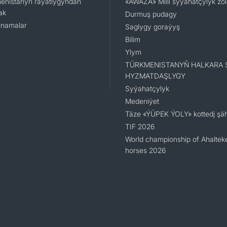
enistanyň raýatlygyndan
«AWAZA» Milli syýahatçylyk zo
ak
Durmuş pudagy
namalar
Saglygy goraýyş
Bilim
Ylym
TÜRKMENISTANYŇ HALKARA 
HYZMATDAŞLYGY
Syýahatçylyk
Medeniýet
Täze «ÝÜPEK ÝOLY» kottedj şäh
TIF 2026
World championship of Ahaltek
horses 2026