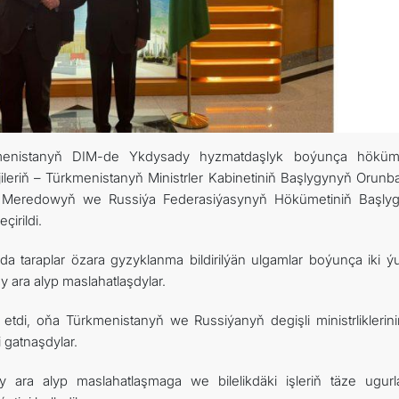
ARAGATNAŞYK
kmenistanyň DIM-de Ykdysady hyzmatdaşlyk boýunça höküm
jileriň – Türkmenistanyň Ministrler Kabinetiniň Başlygynyň Orunb
şid Meredowyň we Russiýa Federasiýasynyň Hökümetiniň Başly
irildi.
da taraplar özara gyzyklanma bildirilýän ulgamlar boýunça iki ý
ara alyp maslahatlaşdylar.
di, oňa Türkmenistanyň we Russiýanyň degişli ministrliklerin
 gatnaşdylar.
y ara alyp maslahatlaşmaga we bilelikdäki işleriň täze ugurl