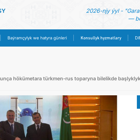
SY
2026-njy ýyl - "Gara
— be
Konsullyk hyzmatlary
Baýramçylyk we hatyra günleri
D
BAŞ SAHYPA
HABARLAR
ça hökümetara türkmen-rus toparyna bilelikde başlykly
TÜRKMENISTAN
BAÝRAMÇYLYK WE HATYRA GÜNLERI
KONSULLYK HYZMATLARY
DIM