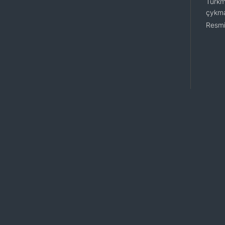
Türkm
çykm
Resmi