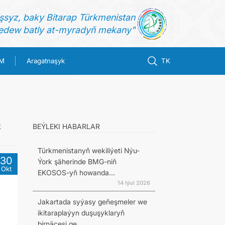
şsyz, baky Bitarap Türkmenistan
dew batly at-myradyň mekany"
IM
Aragatnaşyk
TK
k
BEÝLEKI HABARLAR
Türkmenistanyň wekiliýeti Nýu-
30
Ýork şäherinde BMG-niň
Okt
EKOSOS-yň howanda...
14 Iýul 2026
Jakartada syýasy geňeşmeler we
ikitaraplaýyn duşuşyklaryň
birnäçesi ge...