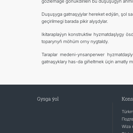
gözlemäge gönükdirilen bu duşuşugyň ähmiýet
Duşuşyga gatnaşyjylar hereket edýän, şol sa
geçirilmegi barada pikir alyşdylar.
Ikitaraplaýyn konstruktiw hyzmatdaşlygy 
toparynyň möhüm orny nygtaldy.
Taraplar medeni-ynsanperwer hyzmatdaşly
gatnaşyklary has-da giňeltmek üçin amatly mü
Gysga ýol
Kons
Türkm
Подт
Wiza 