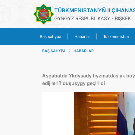
TÜRKMENISTANYŇ ILÇIHANA
GYRGYZ RESPUBLIKASY - BIŞKEK
Türkmenistan
Baş sahypa
Habarlar
BAŞ SAHYPA
HABARLAR
Aşgabatda Ykdysady hyzmatdaşlyk boýun
edijileriň duşuşygy geçirildi