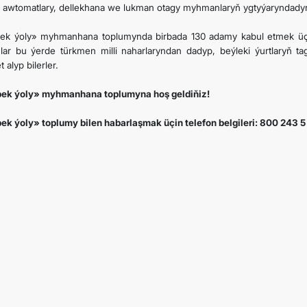
 awtomatlary, dellekhana we lukman otagy myhmanlaryň ygtyýaryndadyr
ARAGATNAŞYK
ek ýoly» myhmanhana toplumynda birbada 130 adamy kabul etmek üçi
nlar bu ýerde türkmen milli naharlaryndan dadyp, beýleki ýurtlaryň t
t alyp bilerler.
ek ýoly» myhmanhana toplumyna hoş geldiňiz!
ek ýoly» toplumy bilen habarlaşmak üçin telefon belgileri: 800 243 5 