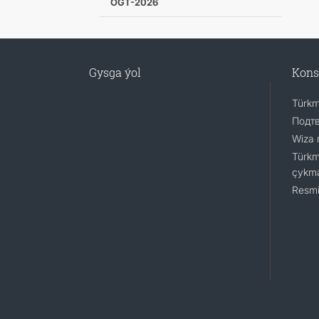
OGT-2026
Gysga ýol
Kons
Türkm
Подт
Wiza 
Türkm
çykm
Resmi