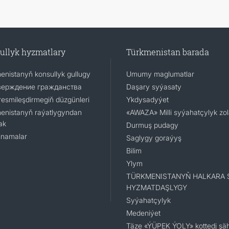
ullyk hyzmatlary
Türkmenistan barada
enistanyň konsullyk gullugy
Umumy maglumatlar
верждение гражданства
Daşary syýasaty
resmileşdirmegiň düzgünleri
Ykdysadyýet
enistanyň raýatlygyndan
«AWAZA» Milli syýahatçylyk zo
ak
Durmuş pudagy
namalar
Saglygy goraýyş
Bilim
Ylym
TÜRKMENISTANYŇ HALKARA 
HYZMATDAŞLYGY
Syýahatçylyk
Medeniýet
Täze «ÝÜPEK ÝOLY» kottedj şäh