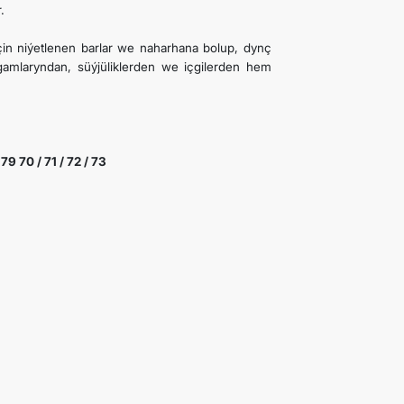
.
n niýetlenen barlar we naharhana bolup, dynç
agamlaryndan, süýjüliklerden we içgilerden hem
79 70 / 71 / 72 / 73