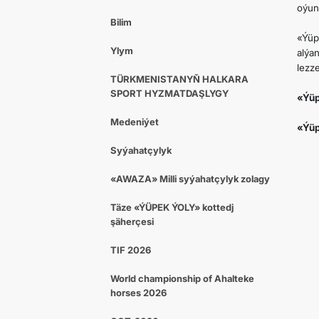
oýun
Bilim
«Ýüp
Ylym
alýa
lezze
TÜRKMENISTANYŇ HALKARA
SPORT HYZMATDAŞLYGY
«Ýüp
Medeniýet
«Ýüp
Syýahatçylyk
«AWAZA» Milli syýahatçylyk zolagy
Täze «ÝÜPEK ÝOLY» kottedj
şäherçesi
TIF 2026
World championship of Ahalteke
horses 2026