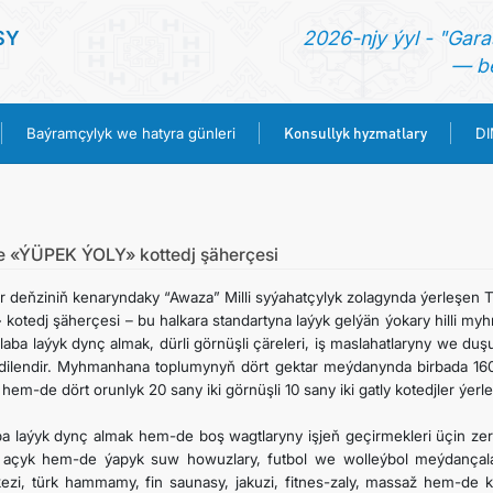
SY
2026-njy ýyl - "Gara
— be
Konsullyk hyzmatlary
Baýramçylyk we hatyra günleri
D
BAŞ SAHYPA
HABARLAR
e «ÝÜPEK ÝOLY» kottedj şäherçesi
r deňziniň kenaryndaky “Awaza” Milli syýahatçylyk zolagynda ýerleşen T
TÜRKMENISTAN
» kotedj şäherçesi – bu halkara standartyna laýyk gelýän ýokary hilli 
laba laýyk dynç almak, dürli görnüşli çäreleri, iş maslahatlaryny we duş
dilendir. Myhmanhana toplumynyň dört gektar meýdanynda birbada 160
BAÝRAMÇYLYK WE HATYRA GÜNLERI
hem-de dört orunlyk 20 sany iki görnüşli 10 sany iki gatly kotedjler ýerle
KONSULLYK HYZMATLARY
ba laýyk dynç almak hem-de boş wagtlaryny işjeň geçirmekleri üçin zerur
 açyk hem-de ýapyk suw howuzlary, futbol we wolleýbol meýdançalary
ezi, türk hammamy, fin saunasy, jakuzi, fitnes-zaly, massaž hem-de ko
DIM