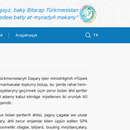
şsyz, baky Bitarap Türkmenistan
dew batly at-myradyň mekany"
IM
Aragatnaşyk
TK
ürkmenistanyň Daşary işler ministrliginiň «Ýüpek
myhmanhanalar toplumy bolup, bu ýerde rahat hem-
uşyklaryny geçirmek üçin zerur bolan ähli şertler
 adamy kabul etmäge niýetlenen iki orunlyk 40
şendir.
 bolan şertleriň ählisi, ýagny çagalar we ulular
, ähli zerur enjamlar bilen üpjün edilen SPA
smetiki otaglar, bilýard, bouling meýdançalary,