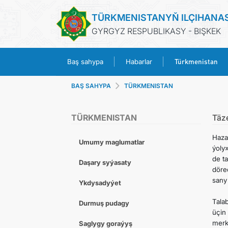
TÜRKMENISTANYŇ ILÇIHANA
GYRGYZ RESPUBLIKASY - BIŞKEK
Türkmenistan
Baş sahypa
Habarlar
BAŞ SAHYPA
TÜRKMENISTAN
TÜRKMENISTAN
Täz
Haza
Umumy maglumatlar
ýoly
de ta
Daşary syýasaty
döre
sany 
Ykdysadyýet
Tala
Durmuş pudagy
üçin
merk
Saglygy goraýyş