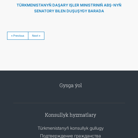
TÜRKMENISTANYŇ DAŞARY IŞLER MINISTRINIŇ ABŞ-NYŇ
SENATORY BILEN DUŞUŞYGY BARADA
« Previous
Next »
Gysga ýol
Konsullyk hyzmatlary
Türkmenistanyň konsullyk gullugy
Подтверждение гражданства