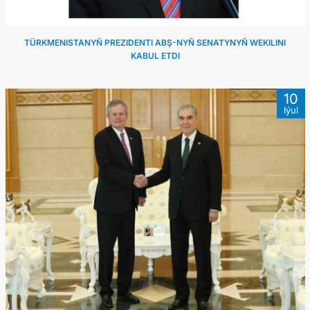
TÜRKMENISTANYŇ PREZIDENTI ABŞ-NYŇ SENATYNYŇ WEKILINI
KABUL ETDI
10
Iýul