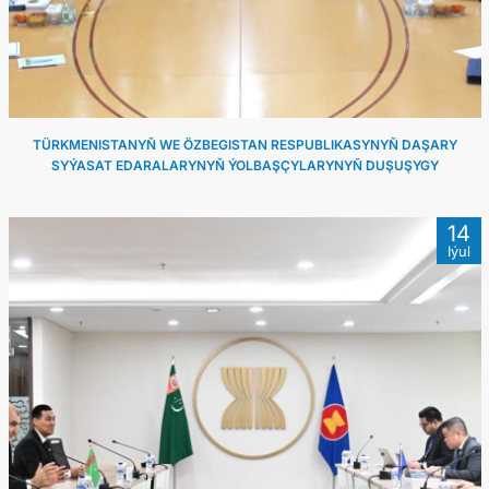
ARAGATNAŞYK
TÜRKMENISTANYŇ WE ÖZBEGISTAN RESPUBLIKASYNYŇ DAŞARY
SYÝASAT EDARALARYNYŇ ÝOLBAŞÇYLARYNYŇ DUŞUŞYGY
14
Iýul