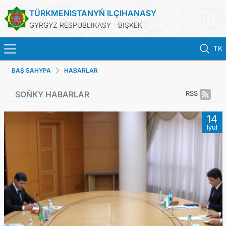
TÜRKMENISTANYŇ ILÇIHANASY
GYRGYZ RESPUBLIKASY - BIŞKEK
TK
BAŞ SAHYPA
HABARLAR
BAŞ SAHYPA
SOŇKY HABARLAR
RSS
HABARLAR
14
Iýul
TÜRKMENISTAN
BAÝRAMÇYLYK WE HATYRA GÜNLERI
KONSULLYK HYZMATLARY
DIM