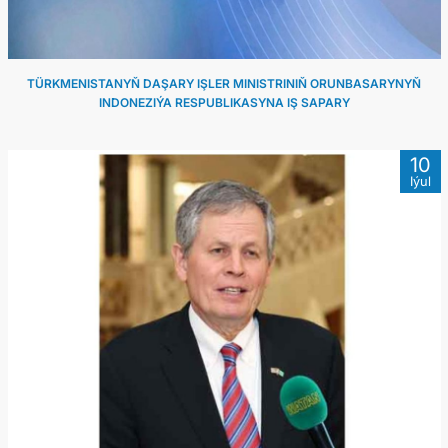
TÜRKMENISTANYŇ DAŞARY IŞLER MINISTRINIŇ ORUNBASARYNYŇ
INDONEZIÝA RESPUBLIKASYNA IŞ SAPARY
10
Iýul