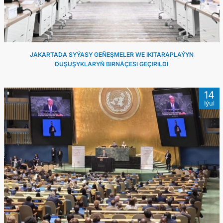
JAKARTADA SYÝASY GEŇEŞMELER WE IKITARAPLAÝYN
DUŞUŞYKLARYŇ BIRNÄÇESI GEÇIRILDI
14
Iýul