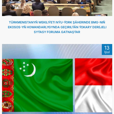
TÜRKMENISTANYŇ WEKILIÝETI NÝU-ÝORK ŞÄHERINDE BMG-NIŇ
EKOSOS-YŇ HOWANDARLYGYNDA GEÇIRILÝÄN ÝOKARY DEREJELI
SYÝASY FORUMA GATNAŞÝAR
13
Iýul