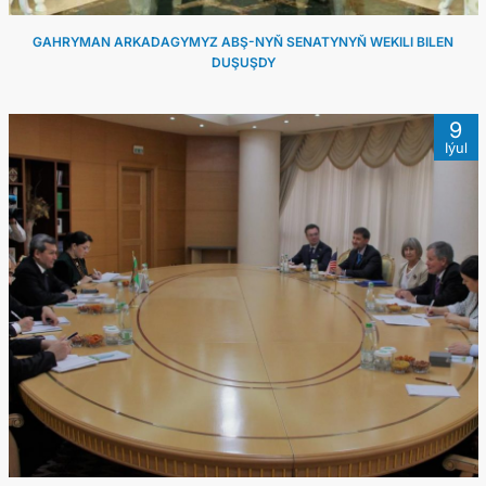
GAHRYMAN ARKADAGYMYZ ABŞ-NYŇ SENATYNYŇ WEKILI BILEN
DUŞUŞDY
9
Iýul