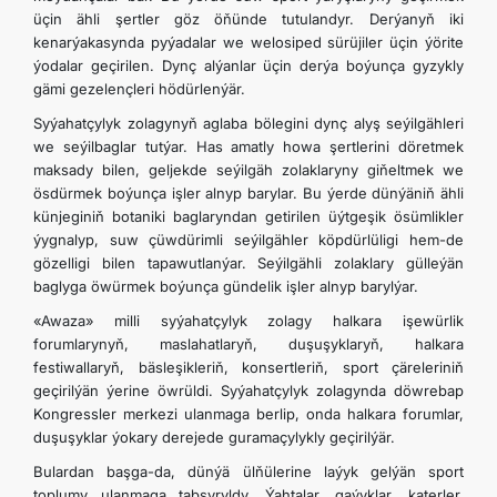
üçin ähli şertler göz öňünde tutulandyr. Derýanyň iki
kenarýakasynda pyýadalar we welosiped sürüjiler üçin ýörite
ýodalar geçirilen. Dynç alýanlar üçin derýa boýunça gyzykly
gämi gezelençleri hödürlenýär.
Syýahatçylyk zolagynyň aglaba bölegini dynç alyş seýilgähleri
we seýilbaglar tutýar. Has amatly howa şertlerini döretmek
maksady bilen, geljekde seýilgäh zolaklaryny giňeltmek we
ösdürmek boýunça işler alnyp barylar. Bu ýerde dünýäniň ähli
künjeginiň botaniki baglaryndan getirilen üýtgeşik ösümlikler
ýygnalyp, suw çüwdürimli seýilgähler köpdürlüligi hem-de
gözelligi bilen tapawutlanýar. Seýilgähli zolaklary gülleýän
baglyga öwürmek boýunça gündelik işler alnyp barylýar.
«Awaza» milli syýahatçylyk zolagy halkara işewürlik
forumlarynyň, maslahatlaryň, duşuşyklaryň, halkara
festiwallaryň, bäsleşikleriň, konsertleriň, sport çäreleriniň
geçirilýän ýerine öwrüldi. Syýahatçylyk zolagynda döwrebap
Kongressler merkezi ulanmaga berlip, onda halkara forumlar,
duşuşyklar ýokary derejede guramaçylykly geçirilýär.
Bulardan başga-da, dünýä ülňülerine laýyk gelýän sport
toplumy ulanmaga tabşyryldy. Ýahtalar, gaýyklar, katerler,