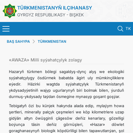
TÜRKMENISTANYŇ ILÇIHANASY
GYRGYZ RESPUBLIKASY - BIŞKEK
TK
BAŞ SAHYPA
TÜRKMENISTAN
BAŞ SAHYPA
HABARLAR
«AWAZA» Milli syýahatçylyk zolagy
Hazaryň türkmen bölegi sagaldyş-dynç alyş we ekologiki
TÜRKMENISTAN
syýahatçylygy ösdürmek babatda ägirt uly mümkinçiliklere
eýedir. Häzirki wagtda syýahatçylyk Türkmenistanyň
ykdysadyýetiniň wajyp ugurlarynyň biri bolmak bilen, ýurduň
BAÝRAMÇYLYK WE HATYRA GÜNLERI
durmuş-ykdysady taýdan ösmegine mynasyp goşant goşýar.
Tebigatyň özi bu künjek hakynda alada edip, mylaýym howa
KONSULLYK HYZMATLARY
şertleri, minerally palçyk çeşmeleri we köp kilometrlere uzap
gidýän altyn öwüşginli çägesöw deňiz kenarlary, gözelligi
DIM
boýunça täsin deňiz görnüşleri, «Hazar» döwlet
goraghanasynyň biologik köpdürliligi bilen tapawutlanýan, şol