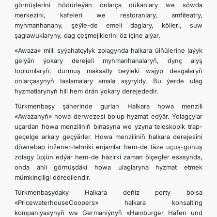
görnüşlerini hödürleýän onlarça dükanlary we söwda
merkezini, kafeleri we restoranlary, amfiteatry,
myhmanhanany, şeýle-de emeli daglary, kölleri, suw
şaglawuklaryny, dag çeşmejiklerini öz içine alýar.
«Awaza» milli syýahatçylyk zolagynda halkara ülňülerine laýyk
gelýän ýokary derejeli myhmanhanalaryň, dynç alyş
toplumlaryň, durmuş maksatly beýleki wajyp desgalaryň
onlarçasynyň taslamalary amala aşyryldy. Bu ýerde ulag
hyzmatlarynyň hili hem örän ýokary derejededir.
Türkmenbaşy şäherinde gurlan Halkara howa menzili
«Awazanyň» howa derwezesi bolup hyzmat edýär. Ýolagçylar
uçardan howa menziliniň binasyna we yzyna teleskopik trap-
geçelge arkaly geçýärler. Howa menziliniň halkara derejesini
döwrebap inžener-tehniki enjamlar hem-de täze uçuş-gonuş
zolagy üpjün edýär hem-de häzirki zaman ölçegler esasynda,
onda ähli görnüşdäki howa ulaglaryna hyzmat etmek
mümkinçiligi döredilendir.
Türkmenbaşydaky Halkara deňiz porty bolsa
«PricewaterhouseCoopers» halkara konsalting
kompaniýasynyň we Germaniýnyň «Hamburger Hafen und