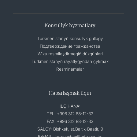
Konsullyk hyzmatlary
Türkmenistanyň konsullyk gullugy
Подтверждение гражданства
Wiza resmileşdirmegiň düzgünleri
Türkmenistanyň raýatlygyndan çykmak
Resminamalar
Habarlaşmak üçin
ILÇIHANA:
TEL: +996 312 88-12-32
FAX: +996 312 88-12-33
SALGY: Bishkek, st.Baitik-Baatir, 9
E-MAIL: kyrgyzstan@mfa.gov.tm