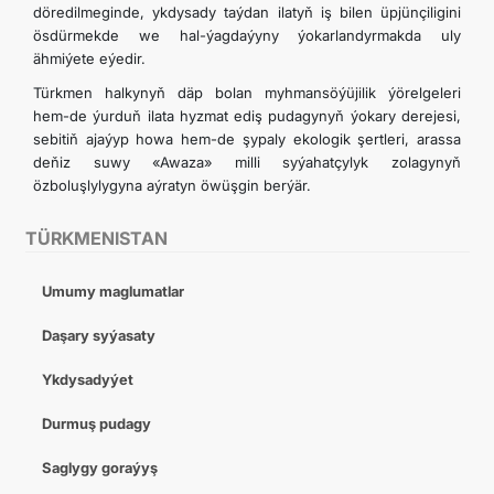
döredilmeginde, ykdysady taýdan ilatyň iş bilen üpjünçiligini
ösdürmekde we hal-ýagdaýyny ýokarlandyrmakda uly
ähmiýete eýedir.
Türkmen halkynyň däp bolan myhmansöýüjilik ýörelgeleri
hem-de ýurduň ilata hyzmat ediş pudagynyň ýokary derejesi,
sebitiň ajaýyp howa hem-de şypaly ekologik şertleri, arassa
deňiz suwy «Awaza» milli syýahatçylyk zolagynyň
özboluşlylygyna aýratyn öwüşgin berýär.
TÜRKMENISTAN
Umumy maglumatlar
Daşary syýasaty
Ykdysadyýet
Durmuş pudagy
Saglygy goraýyş