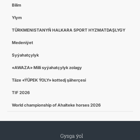
Bilim
Ylym
TÜRKMENISTANYŇ HALKARA SPORT HYZMATDAŞLYGY
Medeniýet
Syýahatçylyk
«AWAZA» Milli syýahatçylyk zolagy
Täze «ÝÜPEK ÝOLY» kottedj şäherçesi
TIF 2026
World championship of Ahalteke horses 2026
Gysga ýol