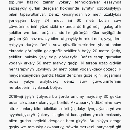
toplumy häzirki zaman ýokary tehnologiýalar esasynda
sazlaşykly gurlan desgalar hökmünde aýratyn özboluşlylygy
bilen tapawutlanýar. Deňiz kenaryndan 85 metr uzaklykda
ýerleşýän boýy 24 metr, ini 60 metr bolan suw
çüwdürimleriniň ýüzündäki ekranda dürli görnüşli galografik
şekiller we tans edýän sudurlar görünýär. Olar seýilgähde
goýberilýän saz owazy bilen utgaşykly hereket edip, yzygiderli
çalşylyp durýar. Deňiz suw çüwdürimlerinden ybarat bolan
ekranda görünýän galografik şekilleriň boýy 20 metre ýetip,
şekilleri hakyky ýaly edip görkezýär. Deňze tarap gurnalan
ýodajyk arkaly 50 metr aralygy geçip, iki tarapa uzap gidýän
her tarapynyň uzynlygy 34 metr bolan ýodajykdaky gözegçilik
meýdançasyndan gündiz Hazar deňziniň gözelligini, agşamara
bolsa ýakyn aralykdaky deňiz suw çüwdürimleriniň
hereketlerini synlamak bolýar.
2018-nji ýylyň iýulynda bu ýerde umumy meýdany 30 gektar
bolan akwapark ulanylyşa berildi. Akwaparkyň düzümine suw
attraksionlary bilen bilelikde, dürli ýaşdaky dynç alýanlaryň we
syýahatçylaryň ýokary isleglerini kanagatlandyrmak maksady
bilen gurlan beýleki desgalar hem girýär. Bu ajaýyp desga
gyşky we tomusky akwaparky, söwda merkezi, harytlaryň giň