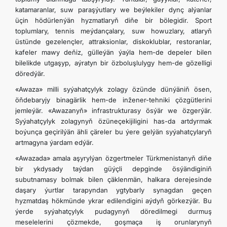
katamaranlar, suw paraşýutlary we beýlekiler dynç alýanlar
üçin hödürlenýän hyzmatlaryň diňe bir bölegidir. Sport
toplumlary, tennis meýdançalary, suw howuzlary, atlaryň
üstünde gezelençler, attraksionlar, diskoklublar, restoranlar,
kafeler mawy deňiz, gülleýän ýaýla hem-de depeler bilen
bilelikde utgaşyp, aýratyn bir özboluşlulygy hem-de gözelligi
döredýär.
«Awaza» milli syýahatçylyk zolagy özünde dünýäniň ösen,
öňdebaryjy binagärlik hem-de inžener-tehniki çözgütlerini
jemleýär. «Awazanyň» infrastrukturasy ösýär we özgerýär.
Syýahatçylyk zolagynyň özüneçekijiligini has-da artdyrmak
boýunça geçirilýän ähli çäreler bu ýere gelýän syýahatçylaryň
artmagyna ýardam edýär.
«Awazada» amala aşyrylýan özgertmeler Türkmenistanyň diňe
bir ykdysady taýdan güýçli depginde ösýändiginiň
subutnamasy bolmak bilen çäklenmän, halkara derejesinde
daşary ýurtlar tarapyndan ygtybarly synagdan geçen
hyzmatdaş hökmünde ykrar edilendigini aýdyň görkezýär. Bu
ýerde syýahatçylyk pudagynyň döredilmegi durmuş
meselelerini çözmekde, goşmaça iş orunlarynyň