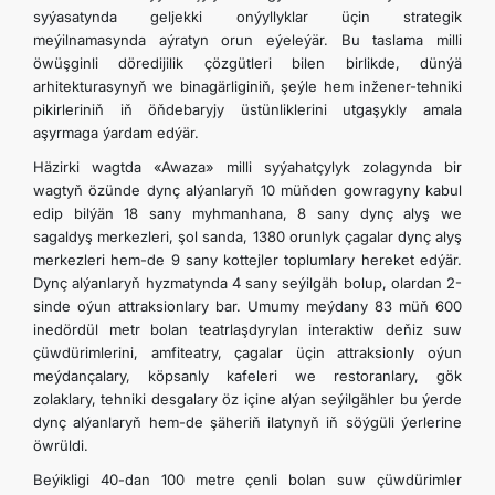
syýasatynda geljekki onýyllyklar üçin strategik
meýilnamasynda aýratyn orun eýeleýär. Bu taslama milli
öwüşginli döredijilik çözgütleri bilen birlikde, dünýä
arhitekturasynyň we binagärliginiň, şeýle hem inžener-tehniki
pikirleriniň iň öňdebaryjy üstünliklerini utgaşykly amala
aşyrmaga ýardam edýär.
Häzirki wagtda «Awaza» milli syýahatçylyk zolagynda bir
wagtyň özünde dynç alýanlaryň 10 müňden gowragyny kabul
edip bilýän 18 sany myhmanhana, 8 sany dynç alyş we
sagaldyş merkezleri, şol sanda, 1380 orunlyk çagalar dynç alyş
merkezleri hem-de 9 sany kottejler toplumlary hereket edýär.
Dynç alýanlaryň hyzmatynda 4 sany seýilgäh bolup, olardan 2-
sinde oýun attraksionlary bar. Umumy meýdany 83 müň 600
inedördül metr bolan teatrlaşdyrylan interaktiw deňiz suw
çüwdürimlerini, amfiteatry, çagalar üçin attraksionly oýun
meýdançalary, köpsanly kafeleri we restoranlary, gök
zolaklary, tehniki desgalary öz içine alýan seýilgähler bu ýerde
dynç alýanlaryň hem-de şäheriň ilatynyň iň söýgüli ýerlerine
öwrüldi.
Beýikligi 40-dan 100 metre çenli bolan suw çüwdürimler