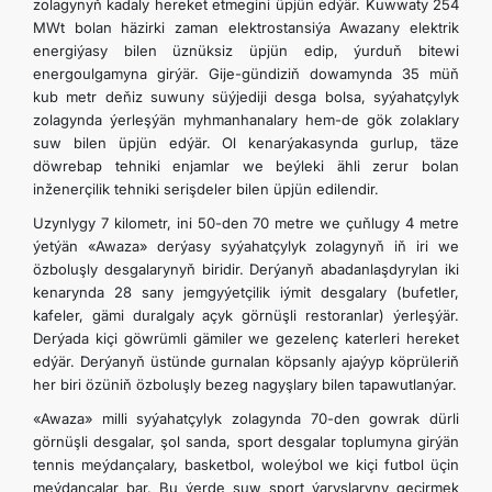
zolagynyň kadaly hereket etmegini üpjün edýär. Kuwwaty 254
MWt bolan häzirki zaman elektrostansiýa Awazany elektrik
energiýasy bilen üznüksiz üpjün edip, ýurduň bitewi
energoulgamyna girýär. Gije-gündiziň dowamynda 35 müň
kub metr deňiz suwuny süýjediji desga bolsa, syýahatçylyk
zolagynda ýerleşýän myhmanhanalary hem-de gök zolaklary
suw bilen üpjün edýär. Ol kenarýakasynda gurlup, täze
döwrebap tehniki enjamlar we beýleki ähli zerur bolan
inženerçilik tehniki serişdeler bilen üpjün edilendir.
Uzynlygy 7 kilometr, ini 50-den 70 metre we çuňlugy 4 metre
ýetýän «Awaza» derýasy syýahatçylyk zolagynyň iň iri we
özboluşly desgalarynyň biridir. Derýanyň abadanlaşdyrylan iki
kenarynda 28 sany jemgyýetçilik iýmit desgalary (bufetler,
kafeler, gämi duralgaly açyk görnüşli restoranlar) ýerleşýär.
Derýada kiçi göwrümli gämiler we gezelenç katerleri hereket
edýär. Derýanyň üstünde gurnalan köpsanly ajaýyp köprüleriň
her biri özüniň özboluşly bezeg nagyşlary bilen tapawutlanýar.
«Awaza» milli syýahatçylyk zolagynda 70-den gowrak dürli
görnüşli desgalar, şol sanda, sport desgalar toplumyna girýän
tennis meýdançalary, basketbol, woleýbol we kiçi futbol üçin
meýdançalar bar. Bu ýerde suw sport ýaryşlaryny geçirmek