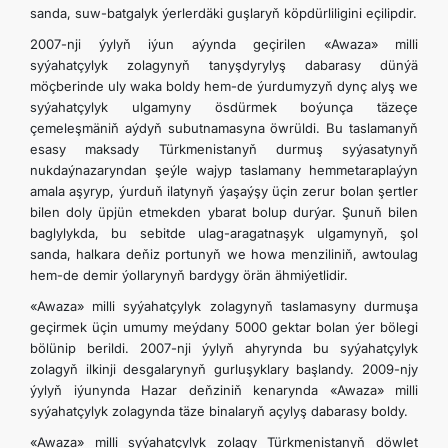
sanda, suw-batgalyk ýerlerdäki guşlaryň köpdürliligini eçilipdir.
ARAGATNAŞYK
2007-nji ýylyň iýun aýynda geçirilen «Awaza» milli
syýahatçylyk zolagynyň tanyşdyrylyş dabarasy dünýä
möçberinde uly waka boldy hem-de ýurdumyzyň dynç alyş we
syýahatçylyk ulgamyny ösdürmek boýunça täzeçe
çemeleşmäniň aýdyň subutnamasyna öwrüldi. Bu taslamanyň
esasy maksady Türkmenistanyň durmuş syýasatynyň
nukdaýnazaryndan şeýle wajyp taslamany hemmetaraplaýyn
amala aşyryp, ýurduň ilatynyň ýaşaýşy üçin zerur bolan şertler
bilen doly üpjün etmekden ybarat bolup durýar. Şunuň bilen
baglylykda, bu sebitde ulag-aragatnaşyk ulgamynyň, şol
sanda, halkara deňiz portunyň we howa menziliniň, awtoulag
hem-de demir ýollarynyň bardygy örän ähmiýetlidir.
«Awaza» milli syýahatçylyk zolagynyň taslamasyny durmuşa
geçirmek üçin umumy meýdany 5000 gektar bolan ýer bölegi
bölünip berildi. 2007-nji ýylyň ahyrynda bu syýahatçylyk
zolagyň ilkinji desgalarynyň gurluşyklary başlandy. 2009-njy
ýylyň iýunynda Hazar deňziniň kenarynda «Awaza» milli
syýahatçylyk zolagynda täze binalaryň açylyş dabarasy boldy.
«Awaza» milli syýahatçylyk zolagy Türkmenistanyň döwlet