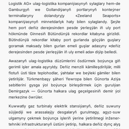
Logistik AG» ulag-logistika kompaniýasynyň sylaglary hem-de
Gamburgyň we Gollandiýanyň portlarynyň konteýner
terminallaryny dolandyryjy «Zeeland Seaports»
kompaniýasynyň minnetdarlyk haty bilen sylaglandy. Şeýle
hem port deňiz derejesinden pesde ýerleşýän iň uly port
hökmünde Ginnesiň Bütündünýä rekordlar kitabyna girizildi.
Bütindünýä rekordlar kitaby port gurlanda göçýän guşlary
goramak maksady bilen gurlan emeli guşlar adasyny «deňiz
derejesinden pesde ýerleşýän iň uly emeli ada» diýip belledi.
Awazanyň ulag-logistika düzümlerini ösdürmek boýunça giň
gerimli işler amala aşyryldy. Deňiz menzili kämilleşdirilýär, milli
flotuň üsti täze teplohodlar, ýahtalar we beýleki gämiler bilen
ýetirilýär. Türkmenbaşy şäheri Ýewropa bilen Günorta Aziýa
sebitlerini gysga ýol boýunça birleşdirmek üçin gurulýan
Demirgazyk — Günorta halkara ulag geçelgesiniň demir ýol
merkezine öwrüler.
Kuwwatly gaz turbinaly elektrik stansiýanyň, deňiz suwuny
süýjediji we arassalaýjy desgalaryň gurulmagy, agyz-suw
ulgamyny çekmek boýunça işleriň ýerine ýetirilmegi inžener-
tehniki infrastrukturanyň üstüni ýetirip, halkara deňiz dynç alyş