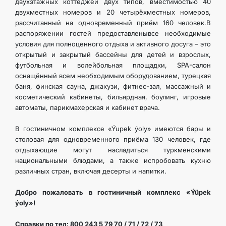
двухэтажных коттеджей двух типов, вместимостью 40
КОНТАКТНЫЕ ДАННЫЕ
двухместных номеров и 20 четырёхместных номеров,
рассчитанный на одновременный приём 160 человек.В
распоряжении гостей предоставленывсе необходимые
условия для полноценного отдыха и активного досуга – это
открытый и закрытый бассейны для детей и взрослых,
футбольная и волейбольная площадки, SPA-салон
оснащённый всем необходимым оборудованием, турецкая
баня, финская сауна, джакузи, фитнес-зал, массажный и
косметический кабинеты, бильярдная, боулинг, игровые
автоматы, парикмахерская и кабинет врача.
В гостиничном комплексе «Ýupek ýoly» имеются бары и
столовая для одновременного приёма 130 человек, где
отдыхающие могут насладиться туркменскими
национальными блюдами, а также испробовать кухню
различных стран, включая десерты и напитки.
Добро пожаловать в гостиничный комплекс «Ýüpek
ýoly»!
Справки по тел: 800 243 5 79 70 / 71 / 72 / 73