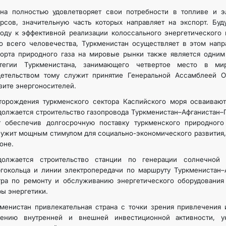
ана полностью удовлетворяет свои потребности в топливе и э
рсов, значительную часть которых направляет на экспорт. Бу
оду к эффективной реализации колоссального энергетического 
о всего человечества, Туркменистан осуществляет в этом нап
орта природного газа на мировые рынки также является одним
атегии Туркменистана, занимающего четвертое место в ми
детельством тому служит принятие Генеральной Ассамблеей
зите энергоносителей.
торождения туркменского сектора Каспийского моря осваиваю
олжается строительство газопровода Туркменистан–Афганистан–
т обеспечив долгосрочную поставку туркменского природног
ужит мощным стимулом для социально-экономического развития,
оне.
должается строительство станции по генерации солнечной 
гокольца и линии электропередачи по маршруту Туркменистан–
тра по ремонту и обслуживанию энергетического оборудования
ы энергетики.
менистан привлекательная страна с точки зрения привлечения 
лению внутренней и внешней инвестиционной активности, у