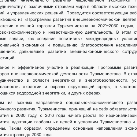
словиях интенсивного развития национальной экономики Т
удничеству с различными странами мира в области высоких тех
ий и управленческих решений. Проводится соответствующая раб
КОНТАКТНЫЕ ДАННЫЕ
екающих из «Программы развития внешнеэкономической деятель
атегии внешней торговли Туркменистана на 2021–2030 годы», 
гово-экономическую и инвестиционную деятельность. В этом о
ные задачи, как создание позитивных международных услови
иональной экономики и повышению благосостояния населения
ошениях, дальнейшее развитие внешнеэкономического сотруд
стиций.
ивное и эффективное участие в реализации Программы разви
оров внешнеэкономической деятельности Туркменистана. В стр
рудничество в области энергетики и энергобезопасности, ус
опасности, экологии и охраны окружающей среды, в частно
ющихся водородной энергетики, и других сферах.
им из важных направлений социально-экономического разв
йчивого развития. Туркменистан, принявший на себя обязательст
ития к 2030 году, с 2016 года начата работа по национализац
ития, адаптации глобальных целей к условиям Туркменистана и
аны. Таким образом, определены основные направления эконо
ития страны до 2030 года.