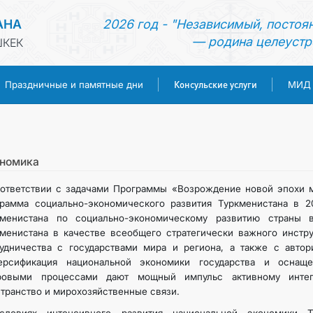
АНА
2026 год - "Независимый, постоя
— родина целеустр
ШКЕК
Консульские услуги
Праздничные и памятные дни
МИД
ГЛАВНАЯ
НОВОСТИ
номика
ответствии с задачами Программы «Возрождение новой эпохи м
ТУРКМЕНИСТАН
грамма социально-экономического развития Туркменистана в 
кменистана по социально-экономическому развитию страны в
менистана в качестве всеобщего стратегически важного инстр
ПРАЗДНИЧНЫЕ И ПАМЯТНЫЕ ДНИ
рудничества с государствами мира и региона, а также с авто
ерсификация национальной экономики государства и оснащ
КОНСУЛЬСКИЕ УСЛУГИ
ровыми процессами дают мощный импульс активному интег
транство и мирохозяйственные связи.
МИД