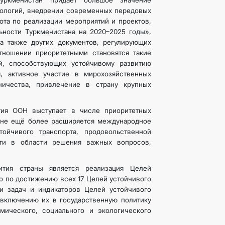
уркменистан придает большое значение
нологий, внедрении современных передовых
ота по реализации мероприятий и проектов,
ности Туркменистана на 2020–2025 годы»,
а также других документов, регулирующих
тношении приоритетными становятся такие
й, способствующих устойчивому развитию
, активное участие в мирохозяйственных
ничества, привлечение в страну крупных
тия ООН выступает в числе приоритетных
ане ещё более расширяется международное
тойчивого транспорта, продовольственной
сти в области решения важных вопросов,
ития страны является реализация Целей
во по достижению всех 17 Целей устойчивого
ии задач и индикаторов Целей устойчивого
 включению их в государственную политику
мического, социального и экологического