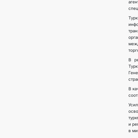
аге
спец
Турк
инф
тра
орг
межд
торг
В р
Турк
Гене
стра
В ка
соот
Усил
осв
турк
и ре
в ми