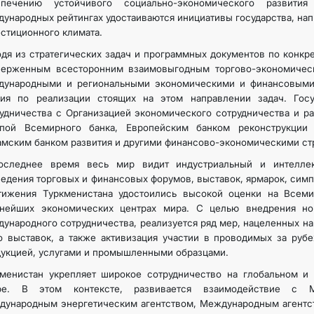
спечению устойчивого социально-экономического развит
ународных рейтингах удостаиваются инициативы государства, на
стиционного климата.
дя из стратегических задач и программных документов по конкр
верженным всесторонним взаимовыгодным торгово-экономичес
дународными и региональными экономическими и финансовыми 
лия по реализации стоящих на этом направлении задач. Госу
удничества с Организацией экономического сотрудничества и 
ппой Всемирного банка, Европейским банком реконструкции 
мским банком развития и другими финансово-экономическими ст
оследнее время весь мир видит индустриальный и интеллек
едения торговых и финансовых форумов, выставок, ярмарок, симп
тижения Туркменистана удостоились высокой оценки на Всем
пнейших экономических центрах мира. С целью внедрения н
ународного сотрудничества, реализуется ряд мер, нацеленных 
 выставок, а также активизация участии в проводимых за руб
укцией, услугами и промышленными образцами.
менистан укрепляет широкое сотрудничество на глобальном и 
ре. В этом контексте, развивается взаимодействие с М
дународным энергетическим агентством, Международным агентс