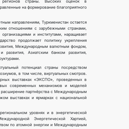
ия регионов страны. Высоких оценок в
правленные на формирование благоприятного
етным направлениям, Туркменистан остается
ким отношениям с зарубежными странами,
организациями и институтами, наращивает
дарство продолжает политику укрепления
развития, Международным валютным фондом,
и развития, Азиатским банком развития,
руктурами.
туальный потенциал страны посредством
озиумов, в том числе, виртуальных смотров.
ирных выставках «ЭКСПО», проведенных в
овых современных механизмов и моделей
на расширение партнёрства с Международным
ежом выставках и ярмарках с национальной
региональном уровнях и в энергетической
еждународной Энергетической Хартией,
твом по атомной энергии и Международным