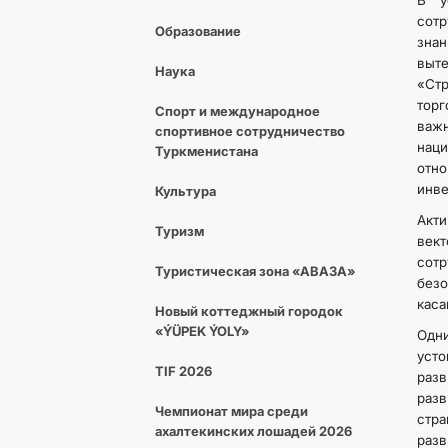
В у
сотр
Образование
знан
выт
Наука
«Стр
тор
Спорт и международное
важ
спортивное сотрудничество
нац
Туркменистана
отн
инве
Культура
Акт
Туризм
вект
сот
Туристическая зона «АВАЗА»
без
каса
Новый коттеджный городок
«ÝÜPEK ÝOLY»
Одн
усто
TIF 2026
разв
разв
Чемпионат мира среди
стр
ахалтекинских лошадей 2026
разв