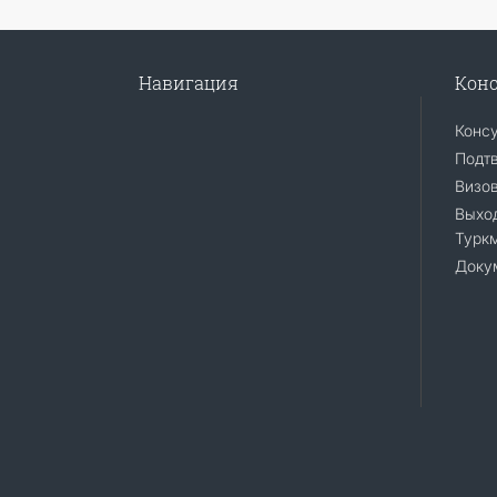
Навигация
Конс
Конс
Подт
Визо
Выход
Турк
Доку