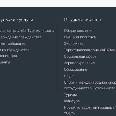
ульские услуги
О Туркменистане
ульская служба Туркменистана
Общие сведения
верждение гражданства
Внешняя политика
вые требования
Экономика
 из гражданства
Туристическая зона «АВАЗА»
менистана
Социальная сфера
менты
Здравоохранение
Образование
Наука
Спорт и международное спор
сотрудничество Туркмениста
Туризм
Культура
Новый коттеджный городок 
ÝOLY»