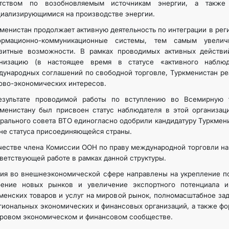
нтством по возобновляемым источникам энергии, а такж
иализирующимися на производстве энергии.
менистан продолжает активную деятельность по интеграции в ре
ормационно-коммуникационные системы, тем самым увелич
нзитные возможности. В рамках проводимых активных действ
анизацию (в настоящее время в статусе «активного наблюд
ународных соглашений по свободной торговле, Туркменистан ре
ово-экономических интересов.
езультате проводимой работы по вступлению во Всемирную 
менистану был присвоен статус наблюдателя в этой организац
рального совета ВТО единогласно одобрили кандидатуру Туркмен
не статуса присоединяющейся страны.
честве члена Комиссии ООН по праву международной торговли на 
ветствующей работе в рамках данной структуры.
ия во внешнеэкономической сфере направлены на укрепление по
оение новых рынков и увеличение экспортного потенциала и
менских товаров и услуг на мировой рынок, полномасштабное з
гиональных экономических и финансовых организаций, а также 
ровом экономическом и финансовом сообществе.