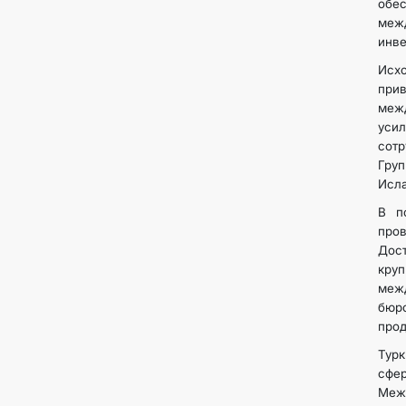
обе
межд
инве
Исхо
при
меж
уси
сотр
Гру
Исла
В п
пров
Дос
кру
межд
бюро
прод
Турк
сфе
Меж