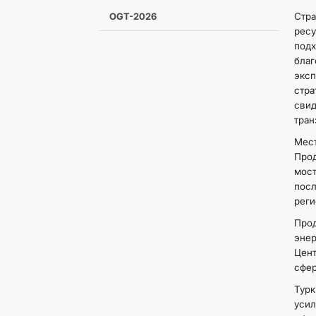
OGT-2026
Стр
ресу
подх
благ
эксп
стр
сви
тран
Мес
Прод
мос
посл
реги
Про
энер
Цен
сфер
Турк
уси