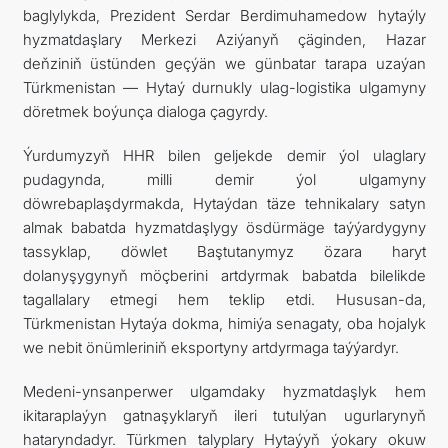
baglylykda, Prezident Serdar Berdimuhamedow hytaýly
hyzmatdaşlary Merkezi Aziýanyň çäginden, Hazar
deňziniň üstünden geçýän we günbatar tarapa uzaýan
Türkmenistan — Hytaý durnukly ulag-logistika ulgamyny
döretmek boýunça dialoga çagyrdy.
Ýurdumyzyň HHR bilen geljekde demir ýol ulaglary
pudagynda, milli demir ýol ulgamyny
döwrebaplaşdyrmakda, Hytaýdan täze tehnikalary satyn
almak babatda hyzmatdaşlygy ösdürmäge taýýardygyny
tassyklap, döwlet Baştutanymyz özara haryt
dolanyşygynyň möçberini artdyrmak babatda bilelikde
tagallalary etmegi hem teklip etdi. Hususan-da,
Türkmenistan Hytaýa dokma, himiýa senagaty, oba hojalyk
we nebit önümleriniň eksportyny artdyrmaga taýýardyr.
Medeni-ynsanperwer ulgamdaky hyzmatdaşlyk hem
ikitaraplaýyn gatnaşyklaryň ileri tutulýan ugurlarynyň
hataryndadyr. Türkmen talyplary Hytaýyň ýokary okuw