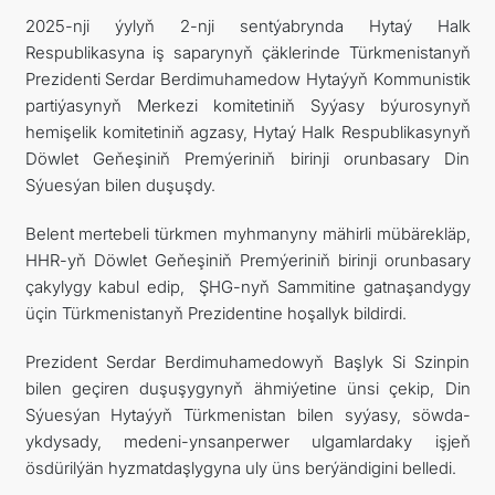
2025-nji ýylyň 2-nji sentýabrynda Hytaý Halk
ARAGATNAŞYK
Respublikasyna iş saparynyň çäklerinde Türkmenistanyň
Prezidenti Serdar Berdimuhamedow Hytaýyň Kommunistik
partiýasynyň Merkezi komitetiniň Syýasy býurosynyň
hemişelik komitetiniň agzasy, Hytaý Halk Respublikasynyň
Döwlet Geňeşiniň Premýeriniň birinji orunbasary Din
Sýuesýan bilen duşuşdy.
Belent mertebeli türkmen myhmanyny mähirli mübärekläp,
HHR-yň Döwlet Geňeşiniň Premýeriniň birinji orunbasary
çakylygy kabul edip, ŞHG-nyň Sammitine gatnaşandygy
üçin Türkmenistanyň Prezidentine hoşallyk bildirdi.
Prezident Serdar Berdimuhamedowyň Başlyk Si Szinpin
bilen geçiren duşuşygynyň ähmiýetine ünsi çekip, Din
Sýuesýan Hytaýyň Türkmenistan bilen syýasy, söwda-
ykdysady, medeni-ynsanperwer ulgamlardaky işjeň
ösdürilýän hyzmatdaşlygyna uly üns berýändigini belledi.