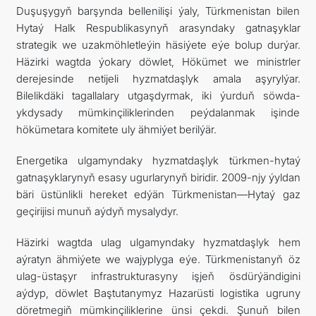
Duşuşygyň barşynda bellenilişi ýaly, Türkmenistan bilen
Hytaý Halk Respublikasynyň arasyndaky gatnaşyklar
strategik we uzakmöhletleýin häsiýete eýe bolup durýar.
Häzirki wagtda ýokary döwlet, Hökümet we ministrler
derejesinde netijeli hyzmatdaşlyk amala aşyrylýar.
Bilelikdäki tagallalary utgaşdyrmak, iki ýurduň söwda-
ykdysady mümkinçiliklerinden peýdalanmak işinde
hökümetara komitete uly ähmiýet berilýär.
Energetika ulgamyndaky hyzmatdaşlyk türkmen-hytaý
gatnaşyklarynyň esasy ugurlarynyň biridir. 2009-njy ýyldan
bäri üstünlikli hereket edýän Türkmenistan—Hytaý gaz
geçirijisi munuň aýdyň mysalydyr.
Häzirki wagtda ulag ulgamyndaky hyzmatdaşlyk hem
aýratyn ähmiýete we wajyplyga eýe. Türkmenistanyň öz
ulag-üstaşyr infrastrukturasyny işjeň ösdürýändigini
aýdyp, döwlet Baştutanymyz Hazarüsti logistika ugruny
döretmegiň mümkinçiliklerine ünsi çekdi. Şunuň bilen