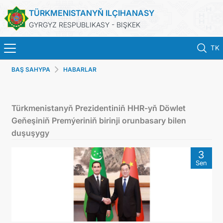
TÜRKMENISTANYŇ ILÇIHANASY
GYRGYZ RESPUBLIKASY - BIŞKEK
TK
BAŞ SAHYPA
HABARLAR
BAŞ SAHYPA
HABARLAR
Türkmenistanyň Prezidentiniň HHR-yň Döwlet
Geňeşiniň Premýeriniň birinji orunbasary bilen
TÜRKMENISTAN
duşuşygy
3
BAÝRAMÇYLYK WE HATYRA GÜNLERI
Sen
KONSULLYK HYZMATLARY
DIM