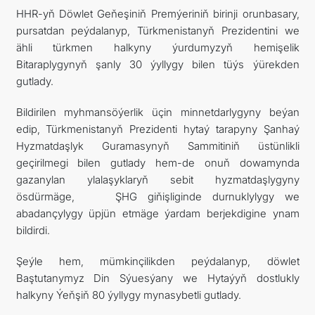
HHR-yň Döwlet Geňeşiniň Premýeriniň birinji orunbasary,
pursatdan peýdalanyp, Türkmenistanyň Prezidentini we
ähli türkmen halkyny ýurdumyzyň hemişelik
Bitaraplygynyň şanly 30 ýyllygy bilen tüýs ýürekden
gutlady.
Bildirilen myhmansöýerlik üçin minnetdarlygyny beýan
edip, Türkmenistanyň Prezidenti hytaý tarapyny Şanhaý
Hyzmatdaşlyk Guramasynyň Sammitiniň üstünlikli
geçirilmegi bilen gutlady hem-de onuň dowamynda
gazanylan ylalaşyklaryň sebit hyzmatdaşlygyny
ösdürmäge, ŞHG giňişliginde durnuklylygy we
abadançylygy üpjün etmäge ýardam berjekdigine ynam
bildirdi.
Şeýle hem, mümkinçilikden peýdalanyp, döwlet
Baştutanymyz Din Sýuesýany we Hytaýyň dostlukly
halkyny Ýeňşiň 80 ýyllygy mynasybetli gutlady.