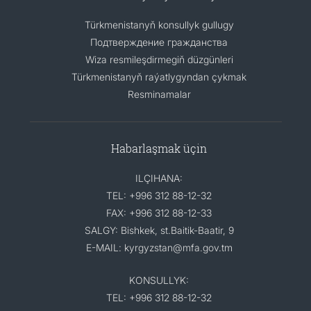
Türkmenistanyň konsullyk gullugy
Подтверждение гражданства
Wiza resmileşdirmegiň düzgünleri
Türkmenistanyň raýatlygyndan çykmak
Resminamalar
Habarlaşmak üçin
ILÇIHANA:
TEL: +996 312 88-12-32
FAX: +996 312 88-12-33
SALGY: Bishkek, st.Baitik-Baatir, 9
E-MAIL: kyrgyzstan@mfa.gov.tm
KONSULLYK:
TEL: +996 312 88-12-32