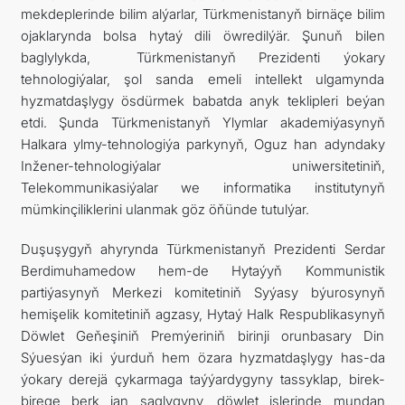
mekdeplerinde bilim alýarlar, Türkmenistanyň birnäçe bilim
ojaklarynda bolsa hytaý dili öwredilýär. Şunuň bilen
baglylykda, Türkmenistanyň Prezidenti ýokary
tehnologiýalar, şol sanda emeli intellekt ulgamynda
hyzmatdaşlygy ösdürmek babatda anyk teklipleri beýan
etdi. Şunda Türkmenistanyň Ylymlar akademiýasynyň
Halkara ylmy-tehnologiýa parkynyň, Oguz han adyndaky
Inžener-tehnologiýalar uniwersitetiniň,
Telekommunikasiýalar we informatika institutynyň
mümkinçiliklerini ulanmak göz öňünde tutulýar.
Duşuşygyň ahyrynda Türkmenistanyň Prezidenti Serdar
Berdimuhamedow hem-de Hytaýyň Kommunistik
partiýasynyň Merkezi komitetiniň Syýasy býurosynyň
hemişelik komitetiniň agzasy, Hytaý Halk Respublikasynyň
Döwlet Geňeşiniň Premýeriniň birinji orunbasary Din
Sýuesýan iki ýurduň hem özara hyzmatdaşlygy has-da
ýokary derejä çykarmaga taýýardygyny tassyklap, birek-
birege berk jan saglygyny, döwlet işlerinde mundan