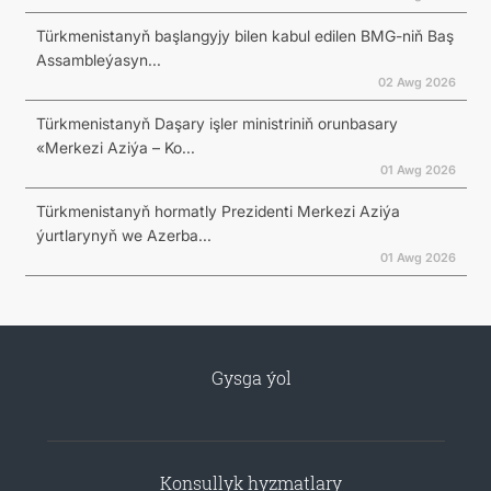
Türkmenistanyň başlangyjy bilen kabul edilen BMG-niň Baş
Assambleýasyn...
02 Awg 2026
Türkmenistanyň Daşary işler ministriniň orunbasary
«Merkezi Aziýa – Ko...
01 Awg 2026
Türkmenistanyň hormatly Prezidenti Merkezi Aziýa
ýurtlarynyň we Azerba...
01 Awg 2026
Gysga ýol
Konsullyk hyzmatlary