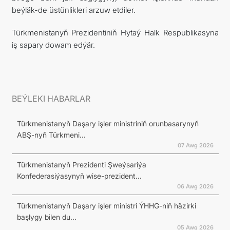
beýläk-de üstünlikleri arzuw etdiler.
Türkmenistanyň Prezidentiniň Hytaý Halk Respublikasyna
iş sapary dowam edýär.
BEÝLEKI HABARLAR
Türkmenistanyň Daşary işler ministriniň orunbasarynyň
ABŞ-nyň Türkmeni...
07 Awg 2026
Türkmenistanyň Prezidenti Şweýsariýa
Konfederasiýasynyň wise-prezident...
06 Awg 2026
Türkmenistanyň Daşary işler ministri ÝHHG-niň häzirki
başlygy bilen du...
05 Awg 2026