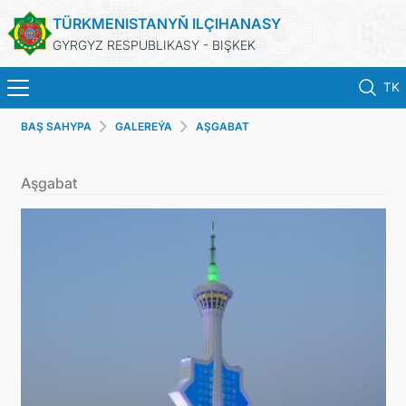
TÜRKMENISTANYŇ ILÇIHANASY
GYRGYZ RESPUBLIKASY - BIŞKEK
TK
BAŞ SAHYPA
GALEREÝA
AŞGABAT
BAŞ SAHYPA
Aşgabat
HABARLAR
TÜRKMENISTAN
BAÝRAMÇYLYK WE HATYRA GÜNLERI
KONSULLYK HYZMATLARY
DIM