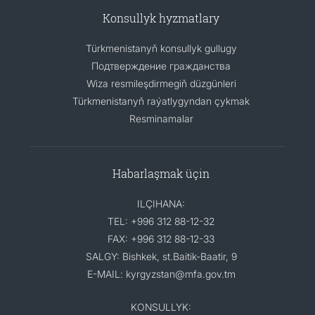
Konsullyk hyzmatlary
Türkmenistanyň konsullyk gullugy
Подтверждение гражданства
Wiza resmileşdirmegiň düzgünleri
Türkmenistanyň raýatlygyndan çykmak
Resminamalar
Habarlaşmak üçin
ILÇIHANA:
TEL: +996 312 88-12-32
FAX: +996 312 88-12-33
SALGY: Bishkek, st.Baitik-Baatir, 9
E-MAIL: kyrgyzstan@mfa.gov.tm
KONSULLYK: