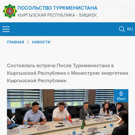
ПОСОЛЬСТВО ТУРКМЕНИСТАНА
КЫРГЫЗСКАЯ РЕСПУБЛИКА - БИШКЕК
RU
ГЛАВНАЯ
НОВОСТИ
ГЛАВНАЯ
НОВОСТИ
Состоялась встреча Посла Туркменистана в
Кыргызской Республике с Министром энергетики
ТУРКМЕНИСТАН
Кыргызской Республики
6
ПРАЗДНИЧНЫЕ И ПАМЯТНЫЕ ДНИ
Июл
КОНСУЛЬСКИЕ УСЛУГИ
МИД