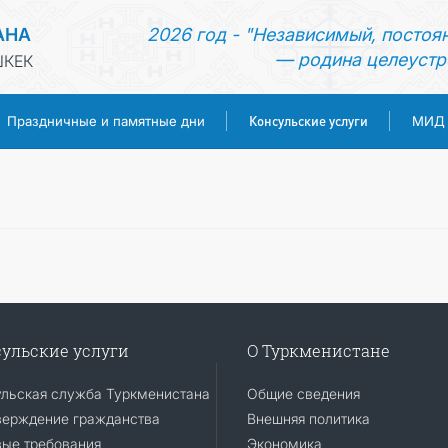
АНА
2026 год - "Независимый, постоя
— родина целеустр
ШКЕК
Консульские услуги
Праздничные и памятные дни
МИД
ГЛАВНАЯ
НОВОСТИ
ТУРКМЕНИСТАН
ПРАЗДНИЧНЫЕ И ПАМЯТНЫЕ ДНИ
ульские услуги
О Туркменистане
КОНСУЛЬСКИЕ УСЛУГИ
ульская служба Туркменистана
Общие сведения
верждение гражданства
Внешняя политика
вые требования
Экономика
МИД