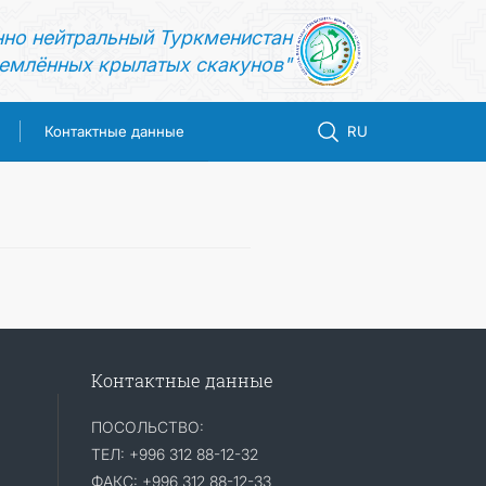
нно нейтральный Туркменистан
емлённых крылатых скакунов"
Контактные данные
RU
Контактные данные
ПОСОЛЬСТВО:
ТЕЛ: +996 312 88-12-32
ФАКС: +996 312 88-12-33