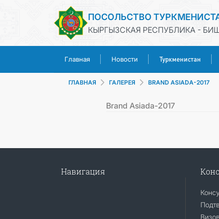
ПОСОЛЬСТВО ТУРКМЕНИСТ
КЫРГЫЗСКАЯ РЕСПУБЛИКА - БИ
Туркменистан
Главная
Новости
ГЛАВНАЯ
ГАЛЕРЕЯ
BRAND ASIADA-2017
Brand Asiada-2017
Навигация
Конс
Конс
Подт
Визо