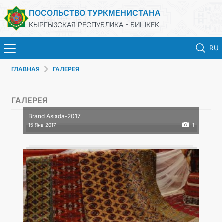
ПОСОЛЬСТВО ТУРКМЕНИСТАНА
КЫРГЫЗСКАЯ РЕСПУБЛИКА - БИШКЕК
RU
ГЛАВНАЯ
ГАЛЕРЕЯ
ГЛАВНАЯ
ГАЛЕРЕЯ
НОВОСТИ
Brand Asiada-2017
15 Янв 2017
ТУРКМЕНИСТАН
1
ПРАЗДНИЧНЫЕ И ПАМЯТНЫЕ ДНИ
КОНСУЛЬСКИЕ УСЛУГИ
МИД