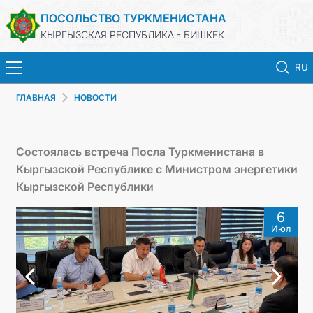
ПОСОЛЬСТВО ТУРКМЕНИСТАНА
КЫРГЫЗСКАЯ РЕСПУБЛИКА - БИШКЕК
RU
ГЛАВНАЯ
НОВОСТИ
ГЛАВНАЯ
НОВОСТИ
Состоялась встреча Посла Туркменистана в
Кыргызской Республике с Министром энергетики
ТУРКМЕНИСТАН
Кыргызской Республики
6
ПРАЗДНИЧНЫЕ И ПАМЯТНЫЕ ДНИ
Июл
КОНСУЛЬСКИЕ УСЛУГИ
МИД