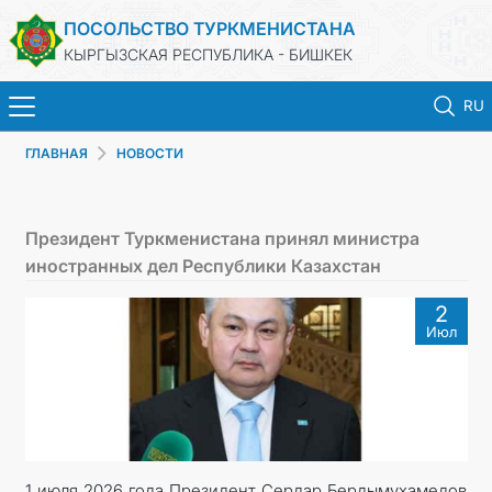
ПОСОЛЬСТВО ТУРКМЕНИСТАНА
КЫРГЫЗСКАЯ РЕСПУБЛИКА - БИШКЕК
RU
ГЛАВНАЯ
НОВОСТИ
ГЛАВНАЯ
НОВОСТИ
Президент Туркменистана принял министра
иностранных дел Республики Казахстан
ТУРКМЕНИСТАН
2
Июл
ПРАЗДНИЧНЫЕ И ПАМЯТНЫЕ ДНИ
КОНСУЛЬСКИЕ УСЛУГИ
МИД
1 июля 2026 года Президент Сердар Бердымухамедов