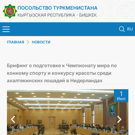
ПОСОЛЬСТВО ТУРКМЕНИСТАНА
КЫРГЫЗСКАЯ РЕСПУБЛИКА - БИШКЕК
RU
ГЛАВНАЯ
НОВОСТИ
ГЛАВНАЯ
НОВОСТИ
Брифинг о подготовке к Чемпионату мира по
конному спорту и конкурсу красоты среди
ТУРКМЕНИСТАН
ахалтекинских лошадей в Нидерландах
1
ПРАЗДНИЧНЫЕ И ПАМЯТНЫЕ ДНИ
Июл
КОНСУЛЬСКИЕ УСЛУГИ
МИД