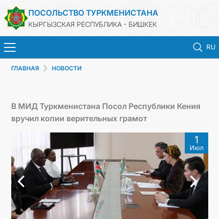
ПОСОЛЬСТВО ТУРКМЕНИСТАНА
КЫРГЫЗСКАЯ РЕСПУБЛИКА - БИШКЕК
RU
ГЛАВНАЯ
НОВОСТИ
ГЛАВНАЯ
НОВОСТИ
В МИД Туркменистана Посол Республики Кения
вручил копии верительных грамот
ТУРКМЕНИСТАН
1
Июл
ПРАЗДНИЧНЫЕ И ПАМЯТНЫЕ ДНИ
КОНСУЛЬСКИЕ УСЛУГИ
МИД