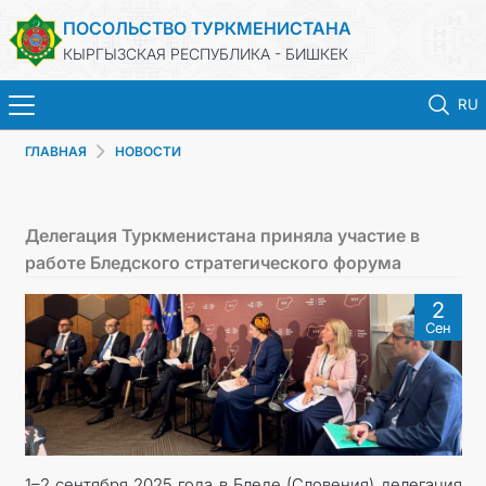
ПОСОЛЬСТВО ТУРКМЕНИСТАНА
КЫРГЫЗСКАЯ РЕСПУБЛИКА - БИШКЕК
RU
ГЛАВНАЯ
НОВОСТИ
ГЛАВНАЯ
НОВОСТИ
Делегация Туркменистана приняла участие в
работе Бледского стратегического форума
ТУРКМЕНИСТАН
2
Сен
ПРАЗДНИЧНЫЕ И ПАМЯТНЫЕ ДНИ
КОНСУЛЬСКИЕ УСЛУГИ
МИД
1–2 сентября 2025 года в Бледе (Словения) делегация