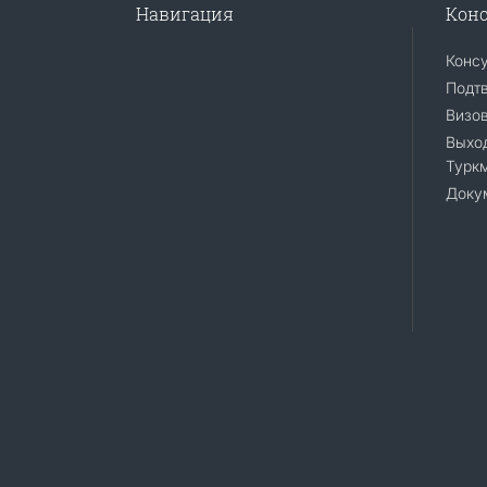
Навигация
Конс
Конс
Подт
Визо
Выход
Турк
Доку