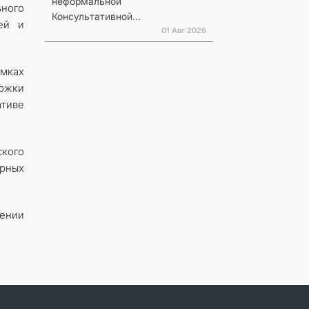
неформальной
ного
Консультативной...
ей и
01 Авг 2026
мках
ржки
ативе
ского
арных
лении