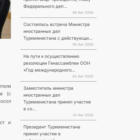
Федерального деп...
06 Авг 2026
Состоялась встреча Министра
иностранных дел
Туркменистана с действующи...
05 Авг 2026
На пути к осуществлению
резолюции Генассамблеи ООН
«Год международного...
02 Авг 2026
ителя
Заместитель министра
е (с
иностранных дел
Посол
Туркменистана принял участие
в со...
01 Авг 2026
ст и
Президент Туркменистана
принял участие в