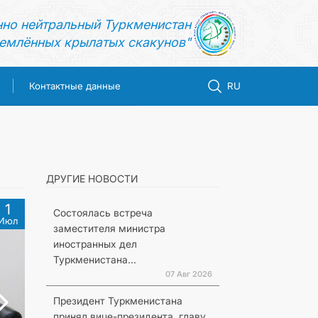
нно нейтральный Туркменистан
емлённых крылатых скакунов"
Контактные данные
RU
ДРУГИЕ НОВОСТИ
1
Состоялась встреча
Июл
заместителя министра
иностранных дел
Туркменистана...
07 Авг 2026
Президент Туркменистана
принял вице-президента, главу