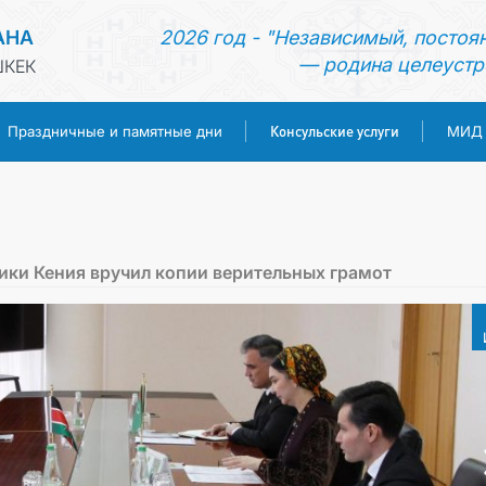
АНА
2026 год - "Независимый, постоя
— родина целеустр
ШКЕК
Консульские услуги
Праздничные и памятные дни
МИД
ГЛАВНАЯ
НОВОСТИ
ки Кения вручил копии верительных грамот
ТУРКМЕНИСТАН
ПРАЗДНИЧНЫЕ И ПАМЯТНЫЕ ДНИ
КОНСУЛЬСКИЕ УСЛУГИ
МИД