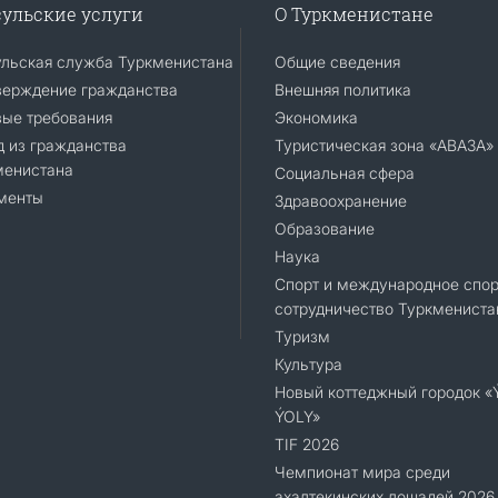
ульские услуги
О Туркменистане
ульская служба Туркменистана
Общие сведения
верждение гражданства
Внешняя политика
вые требования
Экономика
 из гражданства
Туристическая зона «АВАЗА»
менистана
Социальная сфера
менты
Здравоохранение
Образование
Наука
Спорт и международное спор
сотрудничество Туркмениста
Туризм
Культура
Новый коттеджный городок 
ÝOLY»
TIF 2026
Чемпионат мира среди
ахалтекинских лошадей 2026