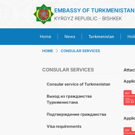
EMBASSY OF TURKMENISTAN
KYRGYZ REPUBLIC - BISHKEK
Turkmenistan
Home
News
Hol
HOME
CONSULAR SERVICES
CONSULAR SERVICES
Atta
Applic
Consular service of Turkmenistan
Выход из гражданства
Туркменистана
Подтверждение гражданства
Applic
Visa requirements