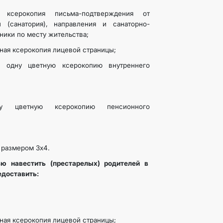
 ксерокопия письма-подтверждения от
 (санатория), направления и санаторно-
ники по месту жительства;
тная ксерокопия лицевой страницы;
а одну цветную ксерокопию внутреннего
у цветную ксерокопию пенсионного
а размером 3х4.
ю навестить (престарелых) родителей в
едоставить:
тная ксерокопия лицевой страницы;