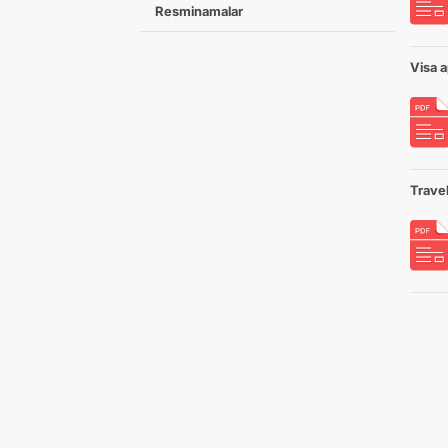
Resminamalar
Visa a
Trave