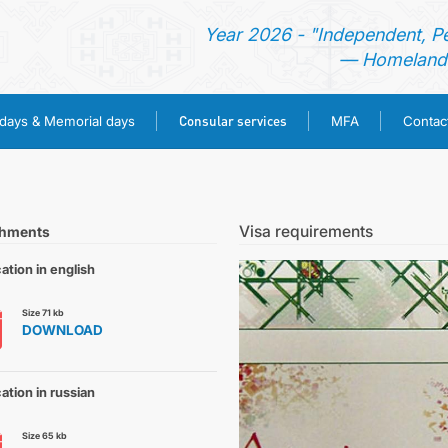
Year 2026 - "Independent, P
— Homeland 
Consular services
idays & Memorial days
MFA
Contac
HOME
NEWS
Visa requirements
chments
ation in english
TURKMENISTAN
Size 71 kb
DOWNLOAD
HOLIDAYS & MEMORIAL DAYS
CONSULAR SERVICES
ation in russian
Size 65 kb
MFA