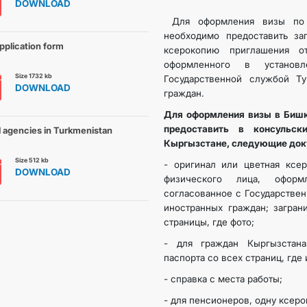
DOWNLOAD
Для оформления визы по 
CONTACT US
необходимо предоставить за
pplication form
ксерокопию приглашения о
оформленного в установ
Size 1732 kb
Государственной службой Ту
DOWNLOAD
граждан.
Для оформления визы в Бишк
предоставить в консульск
l agencies in Turkmenistan
Кыргызстане, следующие док
Size 512 kb
- оригинал или цветная ксе
DOWNLOAD
физического лица, офор
согласованное с Государстве
иностранных граждан; загран
страницы, где фото;
- для граждан Кыргызстан
паспорта со всех страниц, где
- справка с места работы;
- для пенсионеров, одну ксер