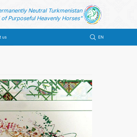
ermanently Neutral Turkmenistan
of Purposeful Heavenly Horses"
t us
EN