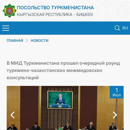
ПОСОЛЬСТВО ТУРКМЕНИСТАНА
КЫРГЫЗСКАЯ РЕСПУБЛИКА - БИШКЕК
RU
ГЛАВНАЯ
НОВОСТИ
ГЛАВНАЯ
НОВОСТИ
В МИД Туркменистана прошел очередной раунд
туркмено-казахстанских межмидовских
ТУРКМЕНИСТАН
консультаций
1
ПРАЗДНИЧНЫЕ И ПАМЯТНЫЕ ДНИ
Июл
КОНСУЛЬСКИЕ УСЛУГИ
МИД