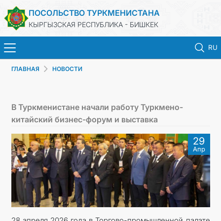
ПОСОЛЬСТВО ТУРКМЕНИСТАНА
КЫРГЫЗСКАЯ РЕСПУБЛИКА - БИШКЕК
RU
ГЛАВНАЯ
НОВОСТИ
ГЛАВНАЯ
НОВОСТИ
В Туркменистане начали работу Туркмено-
китайский бизнес-форум и выставка
ТУРКМЕНИСТАН
29
Апр
ПРАЗДНИЧНЫЕ И ПАМЯТНЫЕ ДНИ
КОНСУЛЬСКИЕ УСЛУГИ
МИД
28 апреля 2026 года в Торгово-промышленной палате