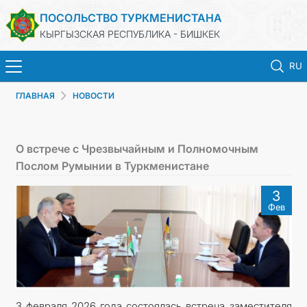
ПОСОЛЬСТВО ТУРКМЕНИСТАНА
КЫРГЫЗСКАЯ РЕСПУБЛИКА - БИШКЕК
RU
ГЛАВНАЯ
НОВОСТИ
ГЛАВНАЯ
НОВОСТИ
О встрече с Чрезвычайным и Полномочным
Послом Румынии в Туркменистане
ТУРКМЕНИСТАН
3
Фев
ПРАЗДНИЧНЫЕ И ПАМЯТНЫЕ ДНИ
КОНСУЛЬСКИЕ УСЛУГИ
МИД
3 февраля 2026 года состоялась встреча заместителя