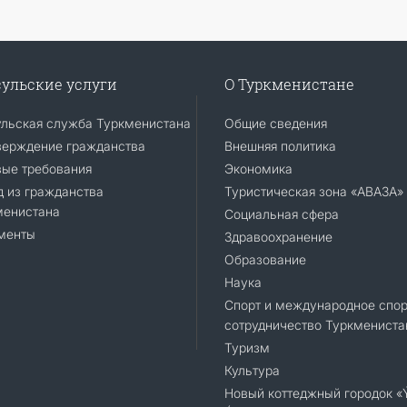
ульские услуги
О Туркменистане
ульская служба Туркменистана
Общие сведения
верждение гражданства
Внешняя политика
вые требования
Экономика
 из гражданства
Туристическая зона «АВАЗА»
менистана
Социальная сфера
менты
Здравоохранение
Образование
Наука
Спорт и международное спор
сотрудничество Туркмениста
Туризм
Культура
Новый коттеджный городок 