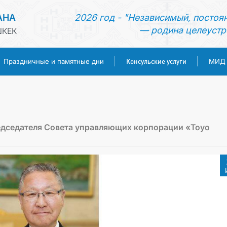
АНА
2026 год - "Независимый, постоя
— родина целеустр
ШКЕК
Консульские услуги
Праздничные и памятные дни
МИД
ГЛАВНАЯ
НОВОСТИ
едседателя Совета управляющих корпорации «Toyo
ТУРКМЕНИСТАН
ПРАЗДНИЧНЫЕ И ПАМЯТНЫЕ ДНИ
КОНСУЛЬСКИЕ УСЛУГИ
МИД