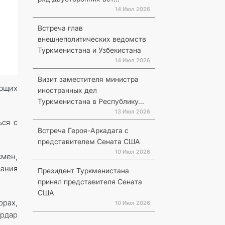
14 Июл 2026
Встреча глав
внешнеполитических ведомств
Туркменистана и Узбекистана
14 Июл 2026
Визит заместителя министра
ющих
иностранных дел
Туркменистана в Республику...
13 Июл 2026
ься с
Встреча Героя-Аркадага с
представителем Сената США
10 Июл 2026
смен,
вания
Президент Туркменистана
принял представителя Сената
США
орах,
10 Июл 2026
ердар