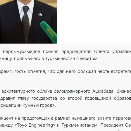
КОНТАКТНЫЕ ДАННЫЕ
 Бердымухамедов принял председателя Совета управля
амацу, прибывшего в Туркменистан с визитом.
ремя, гость отметил, что для него большая честь встретит
 архитектурного облика беломраморного Ашхабада, бизне
дравил главу государства со второй годовщиной образо
 концепции «умный город».
акцент на предстоящих в рамках нынешнего визита перегов
ежду «Toyo Engineering» и Туркменистаном, Президент С