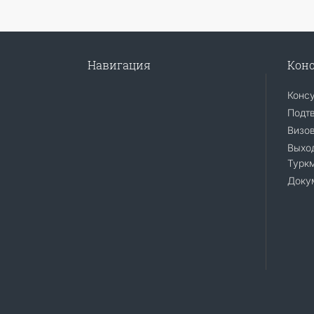
Навигация
Конс
Конс
Подт
Визо
Выход
Турк
Доку