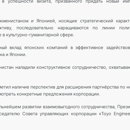
 в успешности визита, призванного придать новый имп
кменистаном и Японией, носящие стратегический характ
ктиву, последовательно наращиваются по линии полит
е в культурно-гуманитарной сфере.
ьный вклад японских компаний в эффективное задейство
на и Японии.
енистан наладили конструктивное сотрудничество, охватыв
тметил наличие перспектив для расширения партнёрства по 
смотреть конкретные предложения корпорации.
альнейшем развитии взаимовыгодного сотрудничества, През
едателю Совета управляющих корпорации «Toyo Engineer