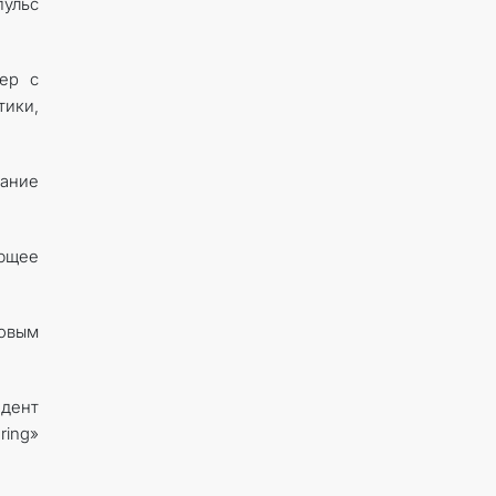
ульс
ер с
ики,
вание
ающее
новым
идент
ing»